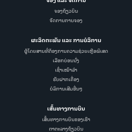
ຈອງ ແລະ ຈັດການ
ຈອງຖ້ຽວບິນ
ຈັດການການຈອງ
ຜະລິດຕະພັນ ແລະ ການບໍລິການ
ຜູ້ໂດຍສານທີ່ຕ້ອງການຄວາມຊ່ວຍເຫຼືອພິເສດ
ເລືອກບ່ອນນັ່ງ
ເຊົ່າເໝົາລຳ
ຮັບຝາກເຄື່ອງ
ບໍລິການເສີມອື່ນໆ
ເສັ້ນທາງການບິນ
ເສັ້ນທາງການບິນຂອງເຮົາ
ຕາຕະລາງຖ້ຽວບິນ