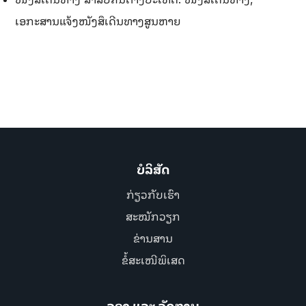
ເອກະສານແຈ້ງໜັງສຶເດີນທາງສູນຫາຍ
ບໍລິສັດ
ກ່ຽວກັບເຮົາ
ສະໝັກວຽກ
ຂ່ານສານ
ຂໍ້ສະເໜີພິເສດ