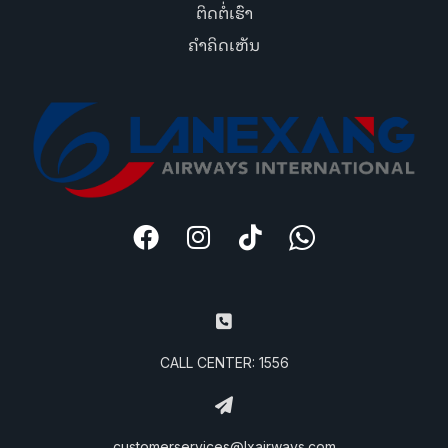
ຕິດຕໍ່ເຮົາ
ຄຳຄິດເຫັນ
CALL CENTER: 1556
customerservices@lxairways.com