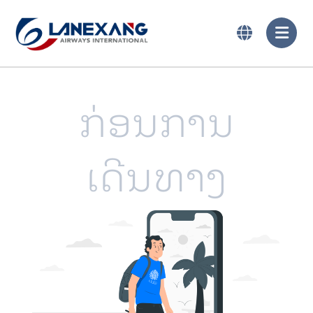
ກ່ອນການ
ເດີນທາງ