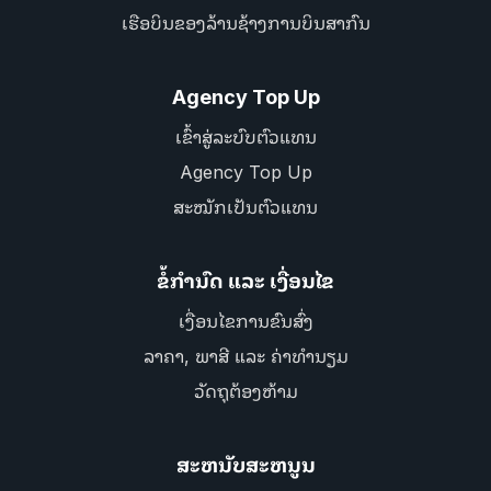
ເຮືອບິນຂອງລ້ານຊ້າງການບິນສາກົນ
Agency Top Up
ເຂົ້າສູ່ລະບົບຕົວແທນ
Agency Top Up
ສະໝັກເປັນຕົວແທນ
ຂໍ້ກຳນົດ ແລະ ເງື່ອນໄຂ
ເງື່ອນໄຂການຂົນສົ່ງ
ລາຄາ, ພາສີ ແລະ ຄ່າທຳນຽມ
ວັດຖຸຕ້ອງຫ້າມ
ສະຫນັບສະຫນູນ