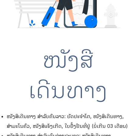
ໜັງສື
ເດີນທາງ
ໜັງສຶເດີນທາງ ສຳລັບຄົນລາວ: ບັດປະຈຳໂຕ, ໜັງສຶເດີນທາງ,
ສຳມະໂນຄົວ, ໜັງສຶແຈ້ງເກີດ, ໃບຢັ້ງຢືນທີ່ຢູ່ (ບໍ່ເກີນ 03 ເດືອນ)
ໜັງສຶເດີນທາງ ສຳລັບຄົນຕ່າງປະເທດ: ໜັງສຶເດີນທາງ,