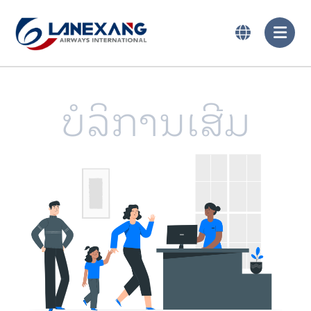
ບໍລິການເສີມ