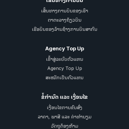
ເສັ້ນທາງການບິນ
ເສັ້ນທາງການບິນຂອງເຮົາ
ຕາຕະລາງຖ້ຽວບິນ
ເຮືອບິນຂອງລ້ານຊ້າງການບິນສາກົນ
Agency Top Up
ເຂົ້າສູ່ລະບົບຕົວແທນ
Agency Top Up
ສະໝັກເປັນຕົວແທນ
ຂໍ້ກຳນົດ ແລະ ເງື່ອນໄຂ
ເງື່ອນໄຂການຂົນສົ່ງ
ລາຄາ, ພາສີ ແລະ ຄ່າທຳນຽມ
ວັດຖຸຕ້ອງຫ້າມ