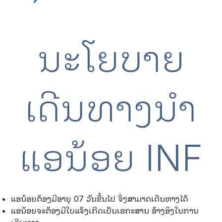
ນະໂຍບາຍ
ເດີນທາງນຳ
ແອນ້ອຍ INF
ແອນ້ອຍຕ້ອງມີອາຍຸ 07 ວັນຂື້ນໄປ ຈຶ່ງສາມາດເດີນທາງໄດ້
ແອນ້ອຍຈະຕ້ອງມີໃບແຈ້ງເກີດເປັນເອກະສານ ອ້າງອິງໃນການ