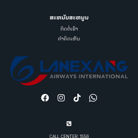
ສະຫນັບສະຫນູນ
ຕິດຕໍ່ເຮົາ
ຄຳຄິດເຫັນ
CALL CENTER: 1556