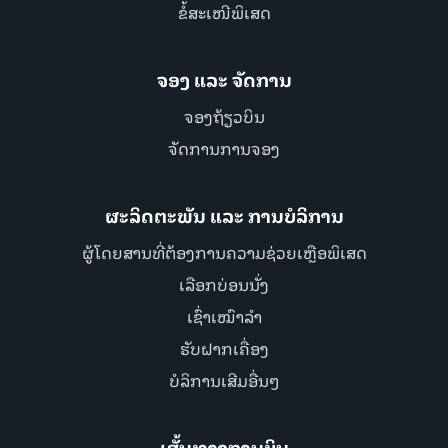
ຂໍ້ສະເໜີພິເສດ
ຈອງ ແລະ ຈັດການ
ຈອງຖ້ຽວບິນ
ຈັດການການຈອງ
ຜະລິດຕະພັນ ແລະ ການບໍລິການ
ຜູ້ໂດຍສານທີ່ຕ້ອງການຄວາມຊ່ວຍເຫຼືອພິເສດ
ເລືອກບ່ອນນັ່ງ
ເຊົ່າເໝົາລຳ
ຮັບຝາກເຄື່ອງ
ບໍລິການເສີມອື່ນໆ