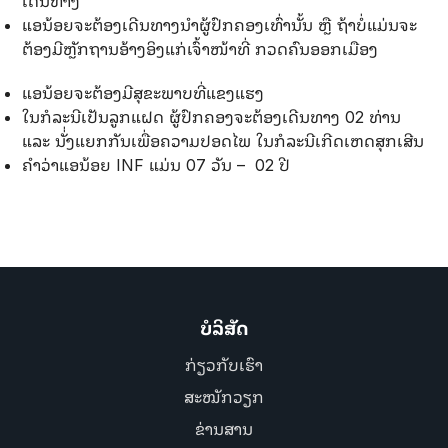
ເດີນທາງ
ແອນ້ອຍຈະຕ້ອງເດີນທາງນຳຜູ້ປົກຄອງເທົ່ານັ້ນ ຫຼື ຖ້າບໍ່ແມ່ນຈະ
ຕ້ອງມີຫຼັກຖານອ້າງອິງແກ່ເຈົ້າໜ້າທີ່ ກວດຄົນອອກເມືອງ
ແອນ້ອຍຈະຕ້ອງມີສຸຂະພາບທີ່ແຂງແຮງ
ໃນກໍລະນີເປັນລູກແຝດ ຜູ້ປົກຄອງຈະຕ້ອງເດີນທາງ 02 ທ່ານ
ແລະ ນັ່່ງແຍກກັນເພື່ອຄວາມປອດໄພ ໃນກໍລະນີເກີດເຫດສຸກເສີນ
ຄຳວ່າແອນ້ອຍ INF ແມ່ນ 07 ວັນ – 02 ປີ
ບໍລິສັດ
ກ່ຽວກັບເຮົາ
ສະໝັກວຽກ
ຂ່ານສານ