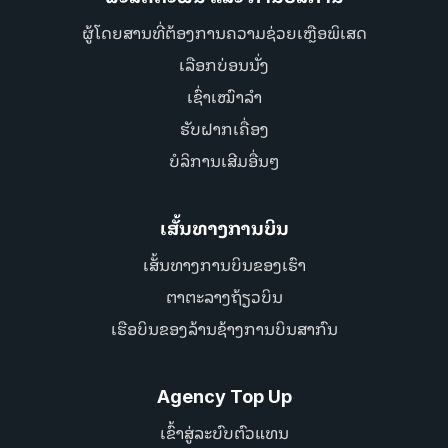
ຜູ້ໂດຍສານທີ່ຕ້ອງການຄວາມຊ່ວຍເຫຼືອພິເສດ
ເລືອກບ່ອນນັ່ງ
ເຊົ່າເໝົາລຳ
ຮັບຝາກເຄື່ອງ
ບໍລິການເສີມອື່ນໆ
ເສັ້ນທາງການບິນ
ເສັ້ນທາງການບິນຂອງເຮົາ
ຕາຕະລາງຖ້ຽວບິນ
ເຮືອບິນຂອງລ້ານຊ້າງການບິນສາກົນ
Agency Top Up
ເຂົ້າສູ່ລະບົບຕົວແທນ