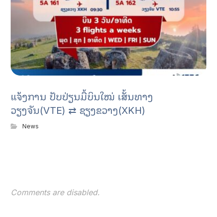
ແຈ້ງການ ປັບປ່ຽນມື້ບິນໃໝ່ ເສັ້ນທາງ
ວຽງຈັນ(VTE) ⇄ ຊຽງຂວາງ(XKH)
News
Comments are disabled.