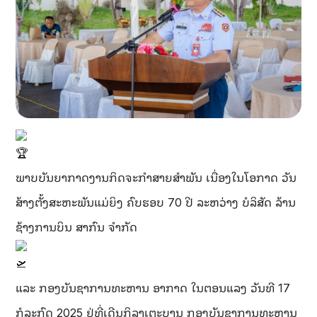
ພາບບັນຍາກາດງານກິດຈະກຳສາຍສຳພັນ ເນື່ອງໃນໂອກາດ ວັນ
ສ້າງຕັ້ງສະຫະພັນແມ່ຍິງ ຄົບຮອບ 70 ປີ ລະຫວ່າງ ບໍລິສັດ ລ້ານ
ຊ້າງການບິນ ສາກົນ ຈຳກັດ
ແລະ ກອງບັນຊາການທະຫານ ອາກາດ ໃນຕອນແລງ ວັນທີ 17
ກໍລະກົດ 2025 ຢູ່ທີ່ເດີນກິລາເຕະບານ ກອງບັນຊາການທະຫານ