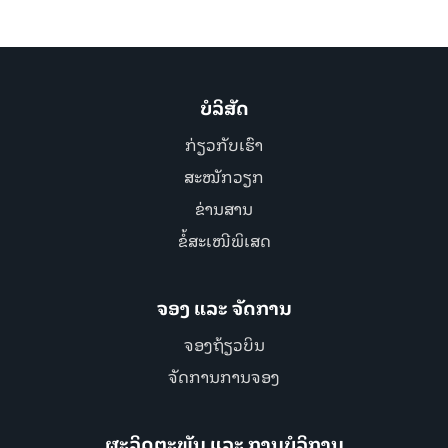
ບໍລິສັດ
ກ່ຽວກັບເຮົາ
ສະໝັກວຽກ
ຂ່ານສານ
ຂໍ້ສະເໜີພິເສດ
ຈອງ ແລະ ຈັດການ
ຈອງຖ້ຽວບິນ
ຈັດການການຈອງ
ຜະລິດຕະພັນ ແລະ ການບໍລິການ