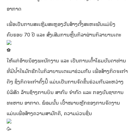
ອາກາດ
ເພື່ອເປັນການສະເຫຼີມສະຫຼອງວັນສ້າງຕັ້ງສະຫະພັນແມ່ຍິງ
ຄົບຮອບ 70 ປີ ແລະ ສົ່ງເສີມການຫຼີ້ນກິລາຜ່ານກິລາບານເຕະ
ໃຫ້ແກ່ອ້າຍນ້ອງພະນັກງານ ແລະ ເປັນການເຕົ້າໂຮມບັນດາທ່ານ
ທີ່ມີນໍ້າໃຈມັກຮັກໃນກິລາບານເຕະມາຮ່ວມກັນ ເພື່ອສ້າງກິດຈະກໍາ
ດີໆ ຊຶ່ງກິດຈະກຳຄັ້ງນີ້
ແມ່ນເປັນການຈັດຂື້ນຮ່ວມກັນລະຫວ່າງ
ບໍລິສັດ ລ້ານຊ້າງການບິນ ສາກົນ ຈຳກັດ ແລະ ກອງບັນຊາການ
ທະຫານ ອາກາດ. ພ້ອມນັ້ນ ເປົ້າໝາຍຫຼັກຂອງການຈັດງານ
ແມ່ນເພື່ອສ້າງຄວາມສາມັກຄີ, ຄວາມມ່ວນຊື່ນ