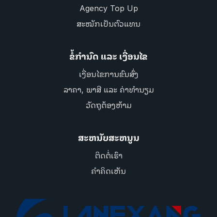
Agency Top Up
ສະໝັກເປັນຕົວແທນ
ຂໍ້ກຳນົດ ແລະ ເງື່ອນໄຂ
ເງື່ອນໄຂການຂົນສົ່ງ
ລາຄາ, ພາສີ ແລະ ຄ່າທຳນຽມ
ວັດຖຸຕ້ອງຫ້າມ
ສະຫນັບສະຫນູນ
ຕິດຕໍ່ເຮົາ
ຄຳຄິດເຫັນ