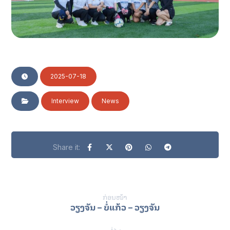
2025-07-18
Interview
News
ກ່ອນໜ້າ
ວຽງຈັນ – ບໍ່ແກ້ວ – ວຽງຈັນ