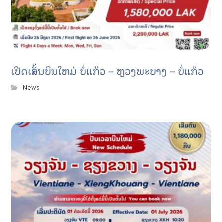
ເປີດເສັ້ນບິນໃຫມ່ ບໍ່ແກ້ວ – ຫຼວງພະບາງ – ບໍ່ແກ້ວ
News