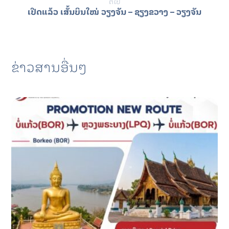
ຕໍ່ໄປ
ເປີດແລ້ວ ເສັ້ນບິນໃໝ່ ວຽງຈັນ – ຊຽງຂວາງ – ວຽງຈັນ
ຂ່າວສານອື່ນໆ