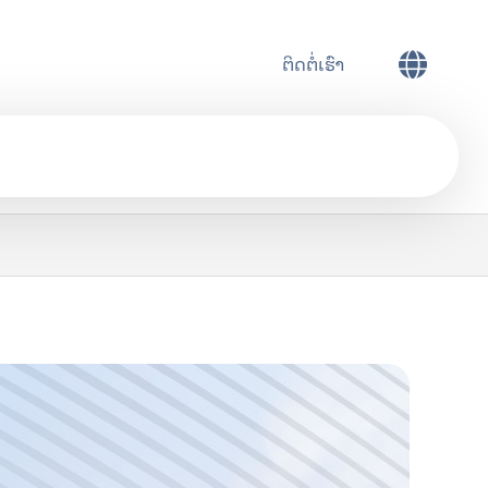
ຕິດຕໍ່ເຮົາ