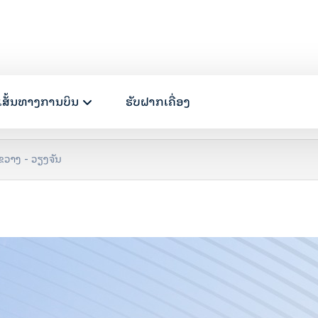
ເສັ້ນທາງການບິນ
ຮັບຝາກເຄື່ອງ
ງຂວາງ - ວຽງຈັນ