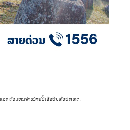
 ແລະ ຕົວແທນຈຳໜ່າຍປີ້ເຮືອບິນທົ່ວປະເທດ.