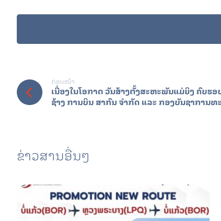
ກ່ອນໜ້າ
ເນື່ອງໃນໂອກາດ ວັນສ້າງຕັ້ງສະຫະພັນແມ່ຍິງ ຄົບຮອບ 
ຊ້າງ ການບິນ ສາກົນ ຈຳກັດ ແລະ ກອງບັນຊາການ
ຂ່າວສານອື່ນໆ