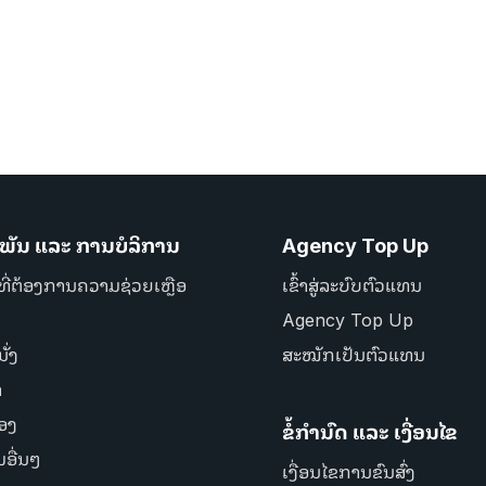
ພັນ ແລະ ການບໍລິການ
Agency Top Up
ທີ່ຕ້ອງການຄວາມຊ່ວຍເຫຼືອ
ເຂົ້າສູ່ລະບົບຕົວແທນ
Agency Top Up
ັ່ງ
ສະໝັກເປັນຕົວແທນ
ຳ
່ອງ
ຂໍ້ກຳນົດ ແລະ ເງື່ອນໄຂ
ມອື່ນໆ
ເງື່ອນໄຂການຂົນສົ່ງ