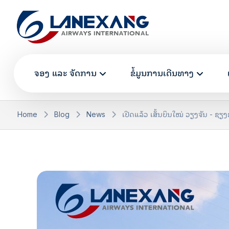
ຈອງ ແລະ ຈັດການ
ຂໍ້ມູນການເດີນທາງ
Home
Blog
News
ເປີດແລ້ວ ເສັ້ນບິນໃໝ່ ວຽງຈັນ - ຊຽ