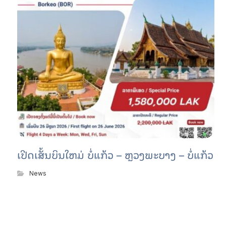
ເປີດເສັ້ນບິນໃຫມ່ ບໍ່ແກ້ວ – ຫຼວງພະບາງ – ບໍ່ແກ້ວ
News