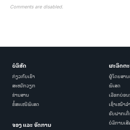
Comments are disabled.
ບໍລິສັດ
ຜະລິດຕະ
ກ່ຽວກັບເຮົາ
ຜູ້ໂດຍສານ
ສະໝັກວຽກ
ພິເສດ
ຂ່ານສານ
ເລືອກບ່ອນນ
ຂໍ້ສະເໜີພິເສດ
ເຊົ່າເໝົາລ
ຮັບຝາກເຄື
ບໍລິການເສີ
ຈອງ ແລະ ຈັດການ