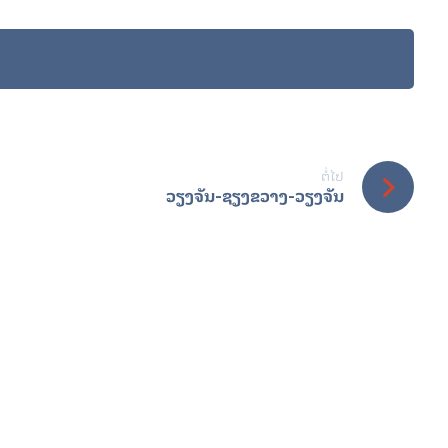
ຕໍ່ໄປ
ວຽງຈັນ-ຊຽງຂວາງ-ວຽງຈັນ