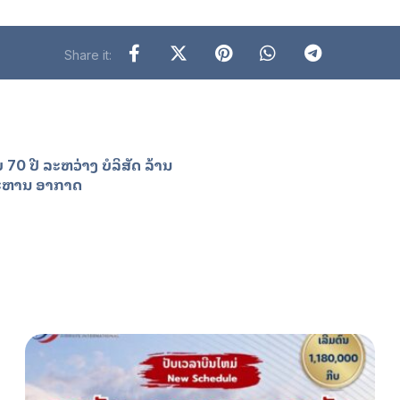
70 ປີ ລະຫວ່າງ ບໍລິສັດ ລ້ານ
ທະຫານ ອາກາດ