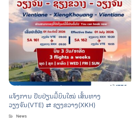
ແຈ້ງການ ປັບປ່ຽນມື້ບິນໃໝ່ ເສັ້ນທາງ
ວຽງຈັນ(VTE) ⇄ ຊຽງຂວາງ(XKH)
News