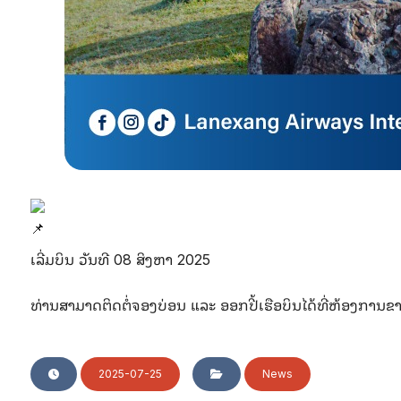
ເລີ່ມບິນ ວັນທີ 08 ສິງຫາ 2025
ທ່ານສາມາດຕິດຕໍ່ຈອງບ່ອນ ແລະ ອອກປີ້ເຮືອບິນໄດ້ທີ່ຫ້ອງການຂ
2025-07-25
News