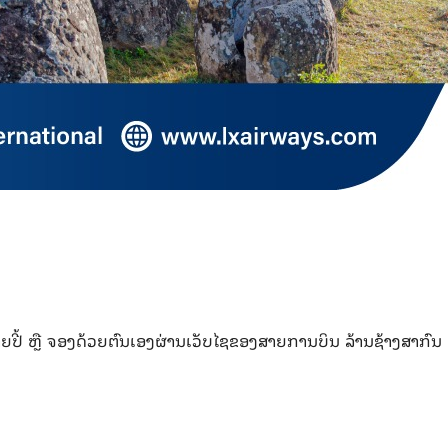
າຍປີ້ ຫຼື ຈອງດ້ວຍຕົນເອງຜ່ານເວັບໄຊຂອງສາຍການບິນ ລ້ານຊ້າງສາກົນ