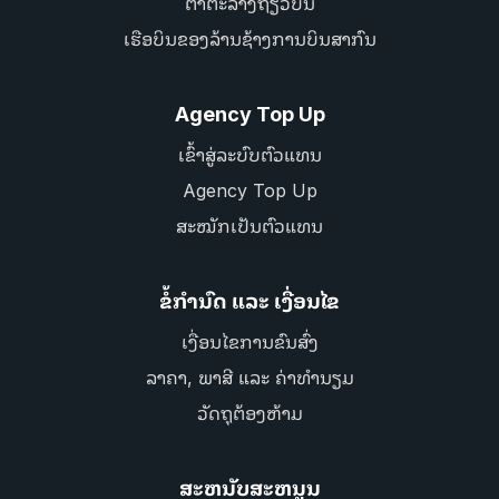
ຕາຕະລາງຖ້ຽວບິນ
ເຮືອບິນຂອງລ້ານຊ້າງການບິນສາກົນ
Agency Top Up
ເຂົ້າສູ່ລະບົບຕົວແທນ
Agency Top Up
ສະໝັກເປັນຕົວແທນ
ຂໍ້ກຳນົດ ແລະ ເງື່ອນໄຂ
ເງື່ອນໄຂການຂົນສົ່ງ
ລາຄາ, ພາສີ ແລະ ຄ່າທຳນຽມ
ວັດຖຸຕ້ອງຫ້າມ
ສະຫນັບສະຫນູນ