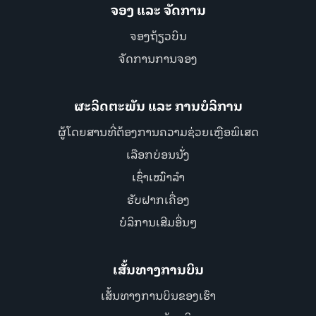
ຈອງ ແລະ ຈັດການ
ຈອງຖ້ຽວບິນ
ຈັດການການຈອງ
ຜະລິດຕະພັນ ແລະ ການບໍລິການ
ຜູ້ໂດຍສານທີ່ຕ້ອງການຄວາມຊ່ວຍເຫຼືອພິເສດ
ເລືອກບ່ອນນັ່ງ
ເຊົ່າເໝົາລຳ
ຮັບຝາກເຄື່ອງ
ບໍລິການເສີມອື່ນໆ
ເສັ້ນທາງການບິນ
ເສັ້ນທາງການບິນຂອງເຮົາ