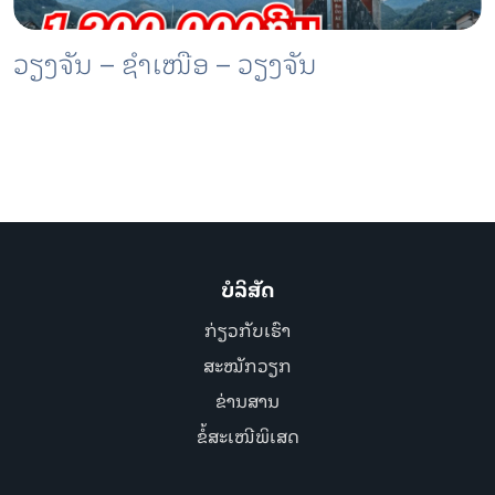
ວຽງຈັນ – ຊຳເໜືອ – ວຽງຈັນ
ບໍລິສັດ
ກ່ຽວກັບເຮົາ
ສະໝັກວຽກ
ຂ່ານສານ
ຂໍ້ສະເໜີພິເສດ