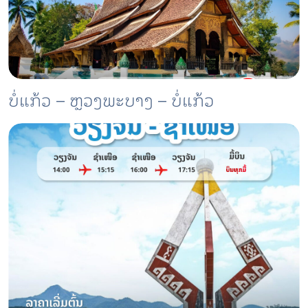
ບໍ່ແກ້ວ – ຫຼວງພະບາງ – ບໍ່ແກ້ວ
2025-01-22