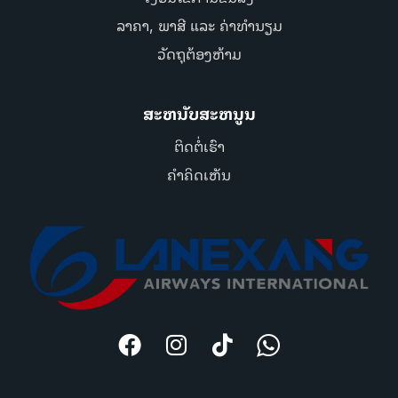
ລາຄາ, ພາສີ ແລະ ຄ່າທຳນຽມ
ວັດຖຸຕ້ອງຫ້າມ
ສະຫນັບສະຫນູນ
ຕິດຕໍ່ເຮົາ
ຄຳຄິດເຫັນ