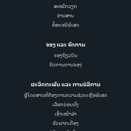
ສະໝັກວຽກ
ຂ່ານສານ
ຂໍ້ສະເໜີພິເສດ
ຈອງ ແລະ ຈັດການ
ຈອງຖ້ຽວບິນ
ຈັດການການຈອງ
ຜະລິດຕະພັນ ແລະ ການບໍລິການ
ຜູ້ໂດຍສານທີ່ຕ້ອງການຄວາມຊ່ວຍເຫຼືອພິເສດ
ເລືອກບ່ອນນັ່ງ
ເຊົ່າເໝົາລຳ
ຮັບຝາກເຄື່ອງ