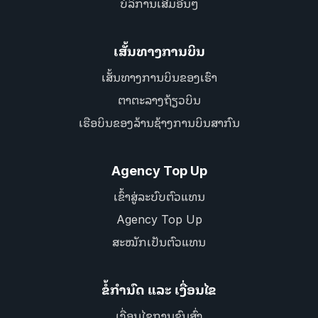
ບໍລິການເສີມອື່ນໆ
ເສັ້ນທາງການບິນ
ເສັ້ນທາງການບິນຂອງເຮົາ
ຕາຕະລາງຖ້ຽວບິນ
ເຮືອບິນຂອງລ້ານຊ້າງການບິນສາກົນ
Agency Top Up
ເຂົ້າສູ່ລະບົບຕົວແທນ
Agency Top Up
ສະໝັກເປັນຕົວແທນ
ຂໍ້ກຳນົດ ແລະ ເງື່ອນໄຂ
ເງື່ອນໄຂການຂົນສົ່ງ