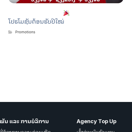
ໂປຣໂມຊັນຕ້ອນຮັບປີໃໝ່
Promotions
ພັນ ແລະ ການບໍລິການ
Agency Top Up
ທີ່ຕ້ອງການຄວາມຊ່ວຍເຫຼືອ
ເຂົ້າສູ່ລະບົບຕົວແທນ