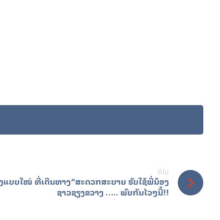
ຕໍ່ໄປ
ບບໃໝ່ ທີ່ເດີນທາງ“ສະດວກສະບາຍ ຮັບໃຊ້ພີ່ນ້ອງ
ຊາວຊຽງຂວາງ ….. ພົບກັນໄວໆນີ້!!