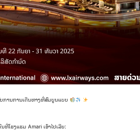
ະສົບການການເດີນທາງທີ່ສົມບູນແບບ
ທີ່ໂຮງແຮມ Amari ເອົາໄປເລີຍ: