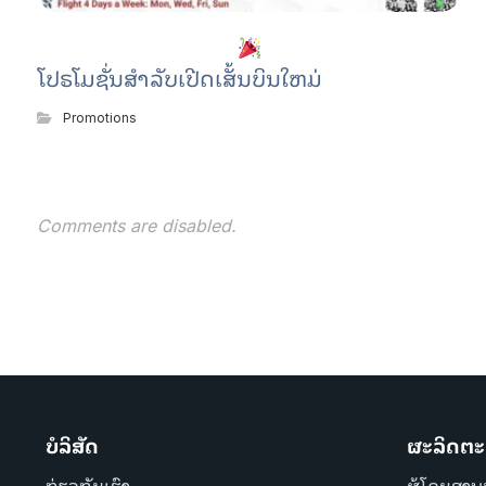
ໂປຣໂມຊັ່ນສຳລັບເປີດເສັ້ນບິນໃຫມ່
Promotions
Comments are disabled.
ບໍລິສັດ
ຜະລິດຕະ
ກ່ຽວກັບເຮົາ
ຜູ້ໂດຍສານ