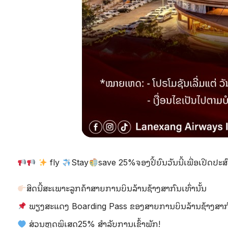
fly
Stay
save 25%ຈອງປີ້ຍົນວັນນີ້ເພື່ອເປີດປ
ສິດນີ້ສະເພາະລູກຄ້າສາຍການບິນລ້ານຊ້າງສາກົນເທົ່ານັ້ນ
ພຽງສະແດງ Boarding Pass ຂອງສາຍການບິນລ້ານຊ້າງສາກົນ
ສ່ວນຫຼຸດພິເສດ25% ສຳລັບການເຂົ້າພັກ!