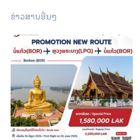
ຂ່າວສານອື່ນໆ