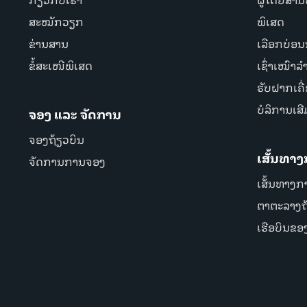
ສະໝັກວຽກ
ພິເສດ
ຂ່ານສານ
ເລືອກບ່ອນນ
ຂໍ້ສະເໜີພິເສດ
ເຊົ່າເໝົາລ
ຮັບຝາກເຄື
ບໍລິການເສີ
ຈອງ ແລະ ຈັດການ
ຈອງຖ້ຽວບິນ
ເສັ້ນທາ
ຈັດການການຈອງ
ເສັ້ນທາງກ
ຕາຕະລາງຖ
ເຮືອບິນຂອ