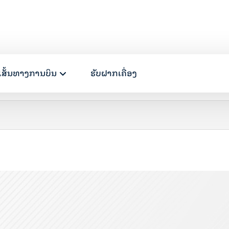
ເສັ້ນທາງການບິນ
ຮັບຝາກເຄື່ອງ