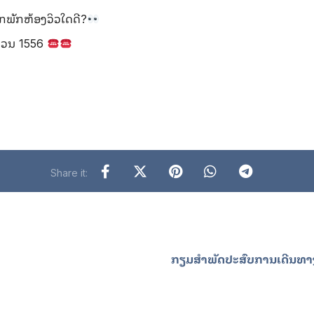
າກພັກຫ້ອງວິວໃດດີ?
ດ່ວນ 1556
ກຽມສຳພັດປະສົບການເດີນທາງແ