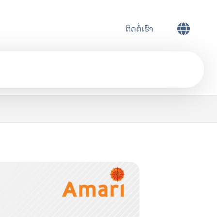
ຕິດຕໍ່ເຮົາ