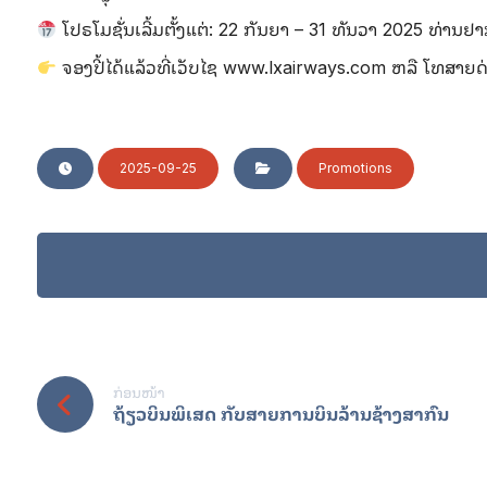
ໂປຣໂມຊັ່ນເລີ້ມຕັ້ງແຕ່: 22 ກັນຍາ – 31 ທັນວາ 2025 ທ່ານຢ
ຈອງປີ້ໄດ້ແລ້ວທີ່ເວັບໄຊ www.lxairways.com ຫລື ໂທສາຍ
2025-09-25
Promotions
ກ່ອນໜ້າ
ຖ້ຽວບິນພິເສດ ກັບສາຍການບິນລ້ານຊ້າງສາກົນ