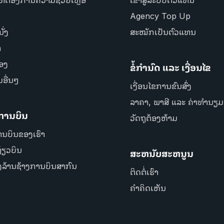
Agency Top Up
ັ່ງ
ສະໝັກເປັນຕົວແທນ
ຳ
່ອງ
ຂໍ້ກຳນົດ ແລະ ເງື່ອນໄຂ
ມອື່ນໆ
ເງື່ອນໄຂການຂົນສົ່ງ
ລາຄາ, ພາສີ ແລະ ຄ່າທຳນຽມ
ງການບິນ
ວັດຖຸຕ້ອງຫ້າມ
ານບິນຂອງເຮົາ
້ຽວບິນ
ສະຫນັບສະຫນູນ
ງລ້ານຊ້າງການບິນສາກົນ
ຕິດຕໍ່ເຮົາ
ຄຳຄິດເຫັນ